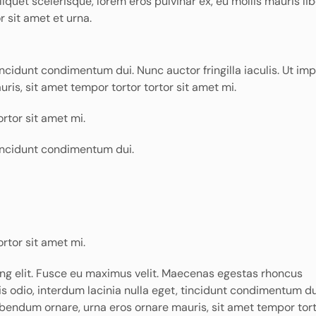
 aliquet scelerisque, lorem eros pulvinar ex, eu mollis mauris li
r sit amet et urna.
tincidunt condimentum dui. Nunc auctor fringilla iaculis. Ut imp
is, sit amet tempor tortor tortor sit amet mi.
rtor sit amet mi.
 tincidunt condimentum dui.
rtor sit amet mi.
ing elit. Fusce eu maximus velit. Maecenas egestas rhoncus
is odio, interdum lacinia nulla eget, tincidunt condimentum d
 bibendum ornare, urna eros ornare mauris, sit amet tempor tor