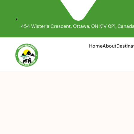
454 Wisteria Crescent, Ottawa, ON K1V 0P1, Canad
Home
About
Destina