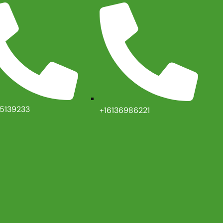
35139233
+16136986221