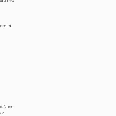
bero nec
erdiet,
ui. Nunc
tor