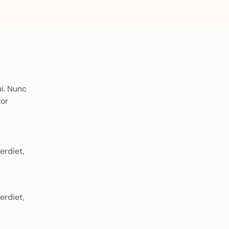
ui. Nunc
tor
erdiet,
erdiet,