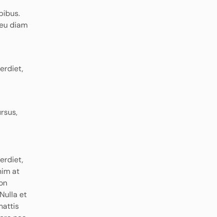
pibus.
 eu diam
erdiet,
rsus,
erdiet,
nim at
non
Nulla et
mattis