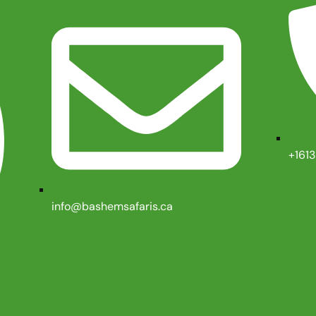
+161
info@bashemsafaris.ca